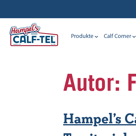
Skip
to
content
Produkte
Calf Corner
Autor:
Hampel’s Ca