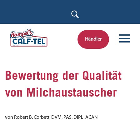
Skip
to
content
Händler
Bewertung der Qualität
von Milchaustauscher
von Robert B. Corbett, DVM, PAS, DIPL. ACAN