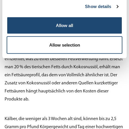
Show details
die Verwendung eines Nippels zumindest während dieses
Zeitraums die Fettverdauung erheblich verbessert.
Allow all
Ein Teil der Hauptfettquelle kann durch eine Quelle
kurzkettiger Fettsäuren wie Kokosnussöl ersetzt werden.
Allow selection
Lipase ist bei der Verdauung kurzkettiger Fettsäuren
effizienter, was zu einer besseren Fettverwertung führt. Ersetzt
man 20 % des tierischen Fetts durch Kokosnussöl, erhält man
ein Fettsäureprofil, das dem von Vollmilch ähnlicher ist. Der
Zusatz von Kokosnussöl oder anderen Quellen kurzkettiger
Fettsäuren hängt hauptsächlich von den Kosten dieser
Produkte ab.
Kälber, die weniger als 3 Wochen alt sind, können bis zu 2,5
Gramm pro Pfund Körpergewicht und Tag einer hochwertigen