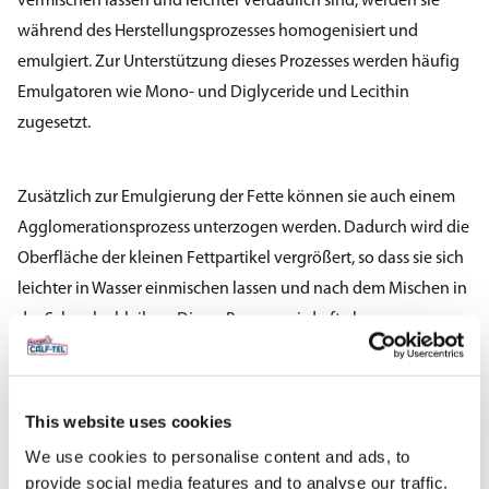
vermischen lassen und leichter verdaulich sind, werden sie
während des Herstellungsprozesses homogenisiert und
emulgiert. Zur Unterstützung dieses Prozesses werden häufig
Emulgatoren wie Mono- und Diglyceride und Lecithin
zugesetzt.
Zusätzlich zur Emulgierung der Fette können sie auch einem
Agglomerationsprozess unterzogen werden. Dadurch wird die
Oberfläche der kleinen Fettpartikel vergrößert, so dass sie sich
leichter in Wasser einmischen lassen und nach dem Mischen in
der Schwebe bleiben. Dieser Prozess wird oft als
„Instantisierung“ bezeichnet. Dieses Verfahren verursacht
zusätzliche Kosten für den Milchaustauscher und ist daher oft
optional.
This website uses cookies
We use cookies to personalise content and ads, to
provide social media features and to analyse our traffic.
Die Fettverdauung ist komplex, aber das wichtigste Enzym, das