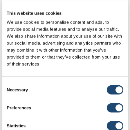
This website uses cookies
We use cookies to personalise content and ads, to
provide social media features and to analyse our traffic.
We also share information about your use of our site with
our social media, advertising and analytics partners who
may combine it with other information that you’ve
provided to them or that they’ve collected from your use
of their services.
Consent
Necessary
Selection
Melissa Roden
Sales Administrator
Preferences
melissaroden@hampelcorp.com
Statistics
Melissa ist auf einem Betrieb mit 50 Kühen in West Bend,