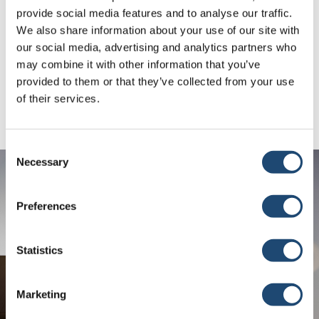
Beitragsnavigation
provide social media features and to analyse our traffic.
← Nehl’s Bros. Farms
Das Kalb ist geboren, was
We also share information about your use of our site with
nun? →
our social media, advertising and analytics partners who
may combine it with other information that you’ve
provided to them or that they’ve collected from your use
of their services.
Consent
Necessary
Selection
Preferences
Statistics
Marketing