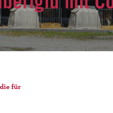
lberiglu mit C
die für