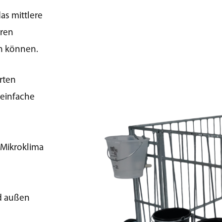
das mittlere
eren
en können.
rten
 einfache
s Mikroklima
nd außen