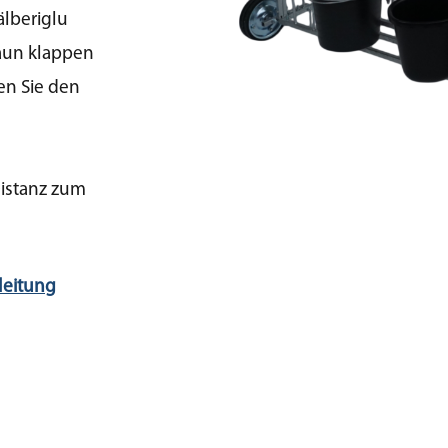
älberiglu
aun klappen
en Sie den
Distanz zum
leitung