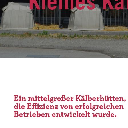
Kleines Kä
Ein mittelgroßer Kälberhütten, 
die Effizienz von erfolgreichen
Betrieben entwickelt wurde.