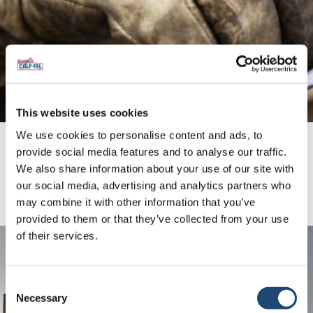
This website uses cookies
We use cookies to personalise content and ads, to
provide social media features and to analyse our traffic.
We also share information about your use of our site with
our social media, advertising and analytics partners who
Home
»
Support
»
How-To Guides
may combine it with other information that you’ve
provided to them or that they’ve collected from your use
of their services.
Consent
Necessary
Selection
Finden Sie einen Calf-Tel