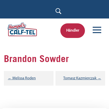
Skip
to
content
Händler
Brandon Sowder
Beitragsnavigation
← Melissa Roden
Tomasz Kazmierczak →