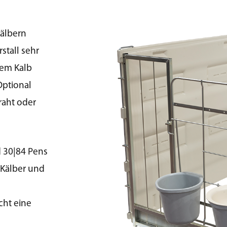
Kälbern
stall sehr
dem Kalb
Optional
raht oder
d 30|84 Pens
r Kälber und
cht eine