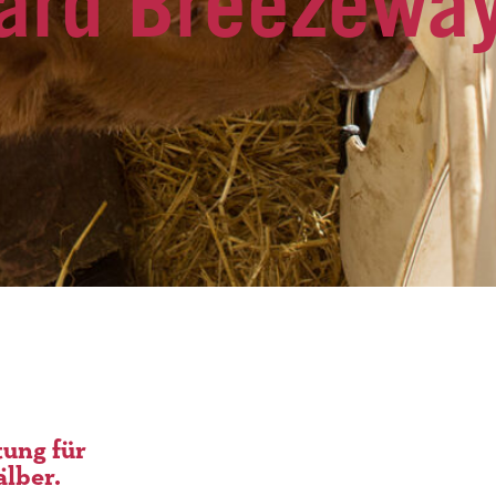
ard Breezeway
tung für
älber.