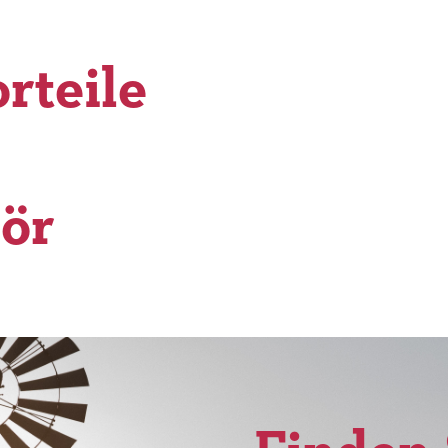
rteile
ör