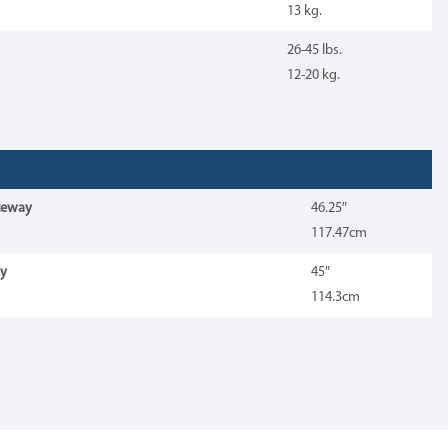
13 kg.
26-45 lbs.
12-20 kg.
zeway
46.25″
117.47cm
ay
45″
114.3cm