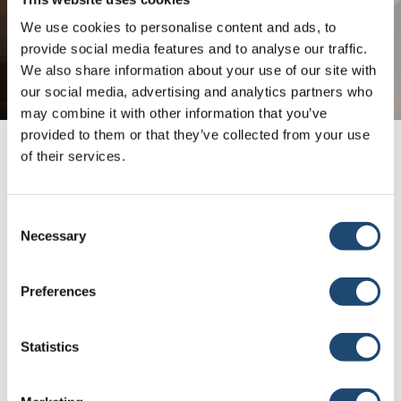
We use cookies to personalise content and ads, to
provide social media features and to analyse our traffic.
We also share information about your use of our site with
our social media, advertising and analytics partners who
may combine it with other information that you’ve
provided to them or that they’ve collected from your use
of their services.
Finden Sie einen Calf-Tel
Händler in der Nähe
Consent
Necessary
Selection
Unsere Händler verstehen die Herausforderungen der
Kälberaufzucht und können Ihnen dabei helfen, die beste und
Preferences
kosteneffektivste Lösung für Ihren Betrieb zu finden.
Statistics
Händler finden