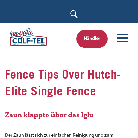
Skip
to
content
Händler
Fence Tips Over Hutch-
Elite Single Fence
Zaun klappte über das Iglu
Der Zaun lässt sich zur einfachen Reinigung und zum