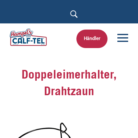
Skip
to
content
Händler
Doppeleimerhalter,
Drahtzaun