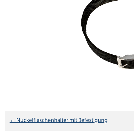
Beitragsnavigati
← Nuckelflaschenhalter mit Befestigung