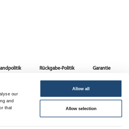
andpolitik
Rückgabe-Politik
Garantie
Allow all
alyse our
ing and
r that
Allow selection