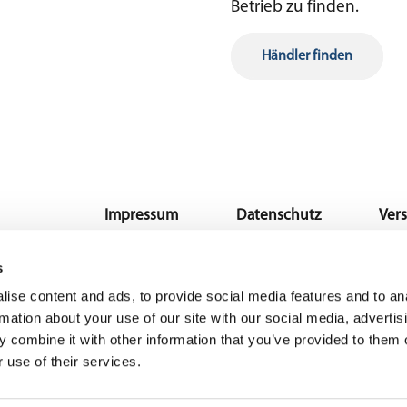
Betrieb zu finden.
Händler finden
Impressum
Datenschutz
Vers
s
ise content and ads, to provide social media features and to an
rmation about your use of our site with our social media, advertis
W194 N11551 McCormick Drive, Germantown, WI
 combine it with other information that you’ve provided to them o
53022
 use of their services.