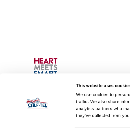
This website uses cookie
We use cookies to personal
traffic. We also share info
© 2026 Hampel Corporation
analytics partners who may
they’ve collected from your