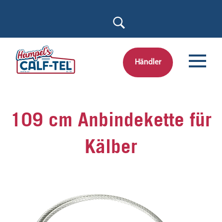
Skip
to
content
Händler
109 cm Anbindekette für
Kälber