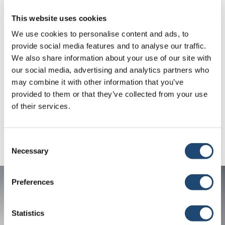
Ersatzteil für 24/74 Kälber Anbinde-Sets
This website uses cookies
Art. Nr. CT-HDWE-040
We use cookies to personalise content and ads, to
provide social media features and to analyse our traffic.
We also share information about your use of our site with
Beitragsnavigation
our social media, advertising and analytics partners who
← 3,8 Liter Drencher
MultiMax
may combine it with other information that you’ve
Hebevorrichtung →
provided to them or that they’ve collected from your use
of their services.
Consent
Necessary
Selection
Preferences
Statistics